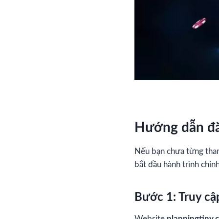
Hướng dẫn đă
Nếu bạn chưa từng tham 
bắt đầu hành trình chin
Bước 1: Truy cậ
Website
planningtiny.