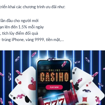
iển khai các chương trình ưu đãi như:
 lần đầu cho người mới
hạn lên đến 1.5% mỗi ngày
, tích lũy điểm đổi quà
trúng iPhone, vàng 9999, tiền mặt,…