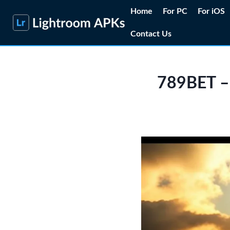
Skip
Home
For PC
For iOS
to
Contact Us
content
789BET – 