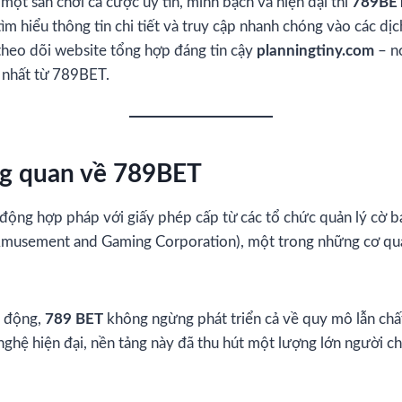
ột sân chơi cá cược uy tín, minh bạch và hiện đại thì
789BE
tìm hiểu thông tin chi tiết và truy cập nhanh chóng vào các dị
 theo dõi website tổng hợp đáng tin cậy
planningtiny.com
– nơ
i nhất từ 789BET.
ng quan về 789BET
t động hợp pháp với giấy phép cấp từ các tổ chức quản lý cờ 
Amusement and Gaming Corporation), một trong những cơ quan
t động,
789 BET
không ngừng phát triển cả về quy mô lẫn chấ
nghệ hiện đại, nền tảng này đã thu hút một lượng lớn người ch