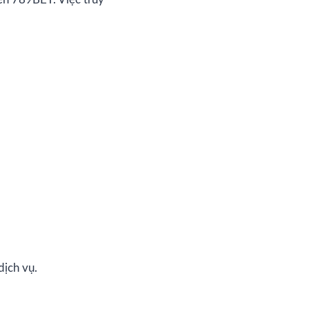
dịch vụ.