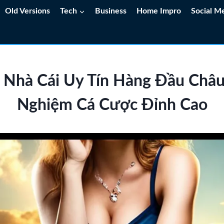
Old Versions
Tech
Business
Home Impro
Social M
Nhà Cái Uy Tín Hàng Đầu Châu 
Nghiệm Cá Cược Đỉnh Cao